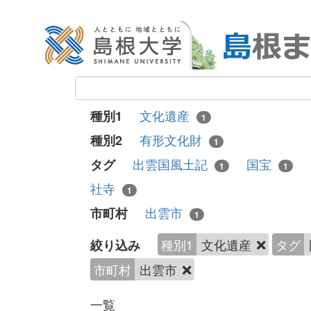
文化遺産
種別1
1
有形文化財
種別2
1
出雲国風土記
国宝
タグ
1
1
社寺
1
出雲市
市町村
1
種別1
文化遺産
タグ
絞り込み
市町村
出雲市
一覧