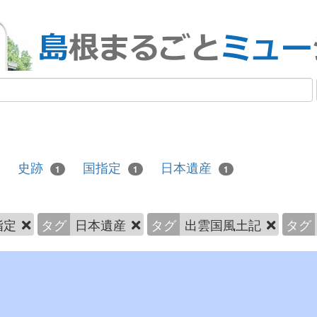
史跡
国指定
日本遺産
1
1
1
指定
タグ
日本遺産
タグ
出雲国風土記
タグ