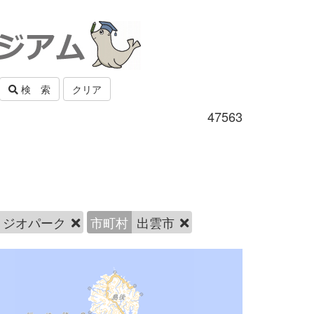
検 索
クリア
47563
ジオパーク
市町村
出雲市