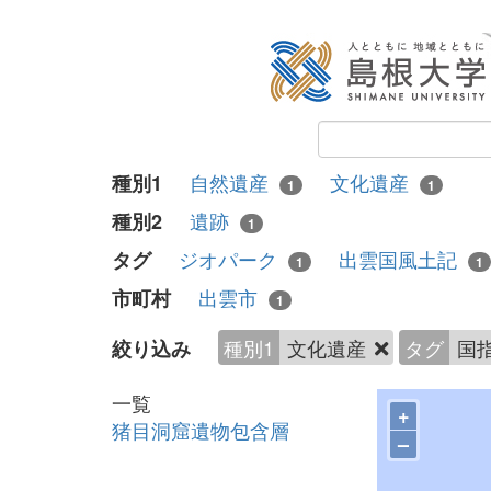
自然遺産
文化遺産
種別1
1
1
遺跡
種別2
1
ジオパーク
出雲国風土記
タグ
1
1
出雲市
市町村
1
種別1
文化遺産
タグ
国
絞り込み
一覧
+
猪目洞窟遺物包含層
–