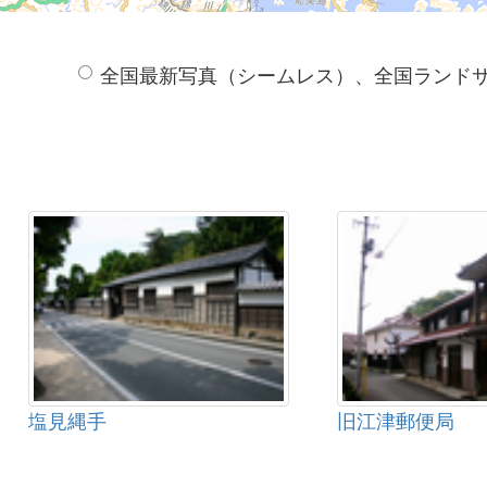
全国最新写真（シームレス）、全国ランド
塩見縄手
旧江津郵便局