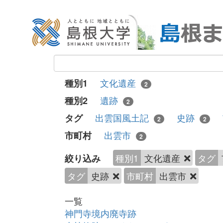
文化遺産
種別1
2
遺跡
種別2
2
出雲国風土記
史跡
タグ
2
2
出雲市
市町村
2
種別1
文化遺産
タグ
絞り込み
タグ
史跡
市町村
出雲市
一覧
神門寺境内廃寺跡