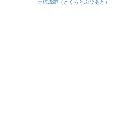
土椋烽跡（とくらとぶひあと）