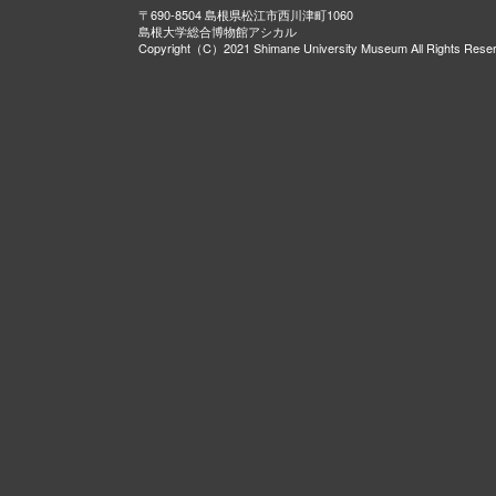
〒690-8504 島根県松江市西川津町1060
島根大学総合博物館アシカル
Copyright（C）2021 Shimane University Museum All Rights Rese