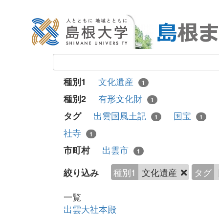
文化遺産
種別1
1
有形文化財
種別2
1
出雲国風土記
国宝
タグ
1
1
社寺
1
出雲市
市町村
1
種別1
文化遺産
タグ
絞り込み
一覧
出雲大社本殿