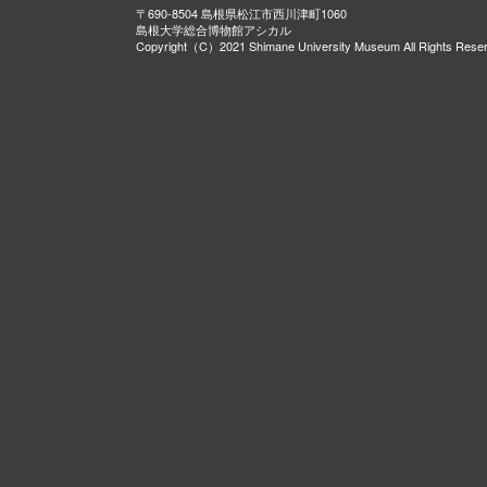
〒690-8504 島根県松江市西川津町1060
島根大学総合博物館アシカル
Copyright（C）2021 Shimane University Museum All Rights Rese