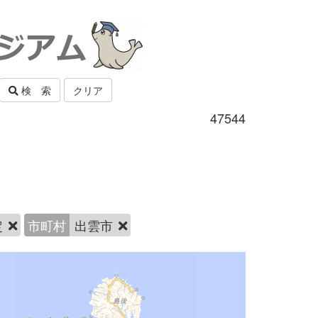
検 索
クリア
47544
定
市町村
出雲市