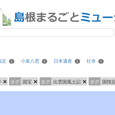
指定
小泉八雲
日本遺産
社寺
1
1
1
1
寺
タグ
国宝
タグ
出雲国風土記
タグ
国指