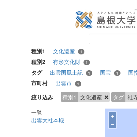
文化遺産
種別1
1
有形文化財
種別2
1
出雲国風土記
国宝
国
タグ
1
1
出雲市
市町村
1
種別1
文化遺産
タグ
社
絞り込み
一覧
+
出雲大社本殿
–