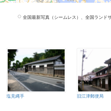
全国最新写真（シームレス）、全国ランド
塩見縄手
旧江津郵便局