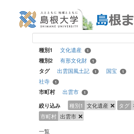
文化遺産
種別1
1
有形文化財
種別2
1
出雲国風土記
国宝
タグ
1
1
社寺
1
出雲市
市町村
1
種別1
文化遺産
タグ
絞り込み
市町村
出雲市
一覧