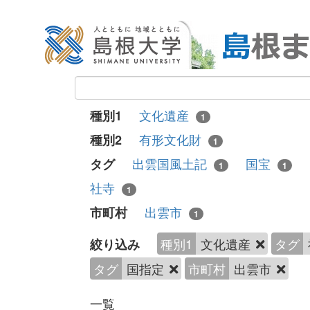
文化遺産
種別1
1
有形文化財
種別2
1
出雲国風土記
国宝
タグ
1
1
社寺
1
出雲市
市町村
1
種別1
文化遺産
タグ
絞り込み
タグ
国指定
市町村
出雲市
一覧