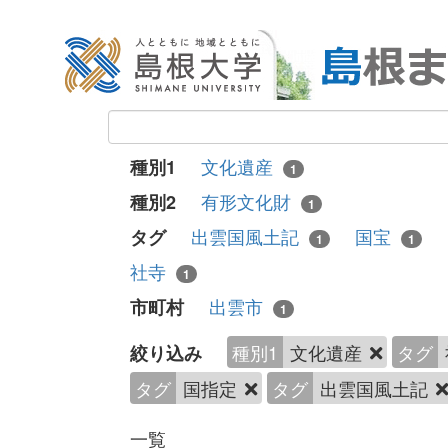
文化遺産
種別1
1
有形文化財
種別2
1
出雲国風土記
国宝
タグ
1
1
社寺
1
出雲市
市町村
1
種別1
文化遺産
タグ
絞り込み
タグ
国指定
タグ
出雲国風土記
一覧