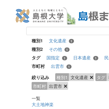
文化遺産
種別1
1
その他
種別2
1
国指定
日本遺産
民
タグ
1
1
出雲市
市町村
1
種別1
文化遺産
タグ
絞り込み
市町村
出雲市
一覧
大土地神楽