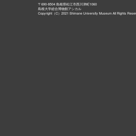
〒690-8504 島根県松江市西川津町1060
島根大学総合博物館アシカル
Copyright（C）2021 Shimane University Museum All Rights Rese