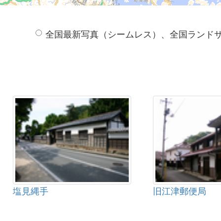
全国最新写真（シームレス）、全国ランド
塩見縄手
旧江津郵便局