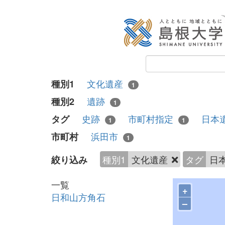
文化遺産
種別1
1
遺跡
種別2
1
史跡
市町村指定
日本
タグ
1
1
浜田市
市町村
1
種別1
文化遺産
タグ
日
絞り込み
一覧
+
日和山方角石
–