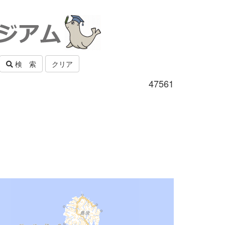
検 索
クリア
47561