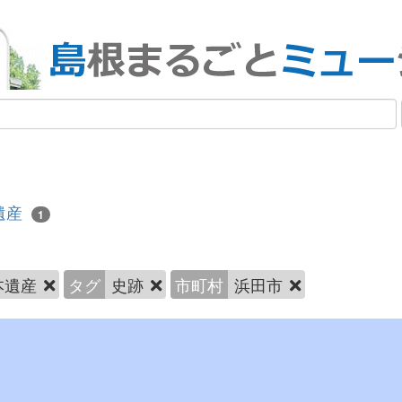
遺産
1
本遺産
タグ
史跡
市町村
浜田市