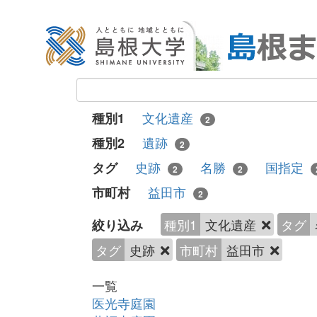
文化遺産
種別1
2
遺跡
種別2
2
史跡
名勝
国指定
タグ
2
2
益田市
市町村
2
種別1
文化遺産
タグ
絞り込み
タグ
史跡
市町村
益田市
一覧
医光寺庭園