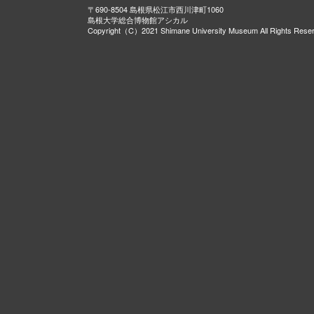
〒690-8504 島根県松江市西川津町1060
島根大学総合博物館アシカル
Copyright（C）2021 Shimane University Museum All Rights Rese