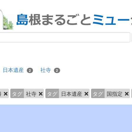
日本遺産
社寺
2
2
勝
タグ
社寺
タグ
日本遺産
タグ
国指定