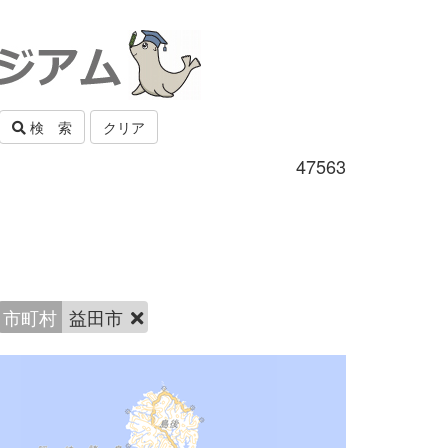
検 索
クリア
47563
市町村
益田市