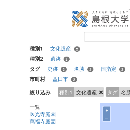
文化遺産
種別1
2
遺跡
種別2
2
史跡
名勝
国指定
タグ
2
2
2
益田市
市町村
2
種別1
文化遺産
タグ
名
絞り込み
一覧
+
医光寺庭園
–
萬福寺庭園