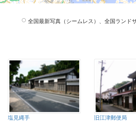
全国最新写真（シームレス）、全国ランド
塩見縄手
旧江津郵便局