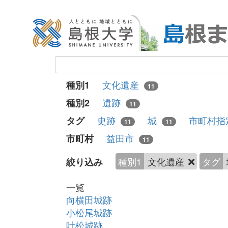
文化遺産
種別1
11
遺跡
種別2
11
史跡
城
市町村指
タグ
11
11
益田市
市町村
11
種別1
文化遺産
タグ
絞り込み
一覧
向横田城跡
小松尾城跡
叶松城跡