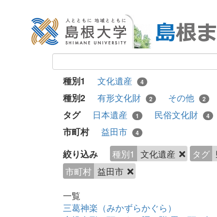
文化遺産
種別1
4
有形文化財
その他
種別2
2
2
日本遺産
民俗文化財
タグ
1
4
益田市
市町村
4
種別1
文化遺産
タグ
絞り込み
市町村
益田市
一覧
三葛神楽（みかずらかぐら）