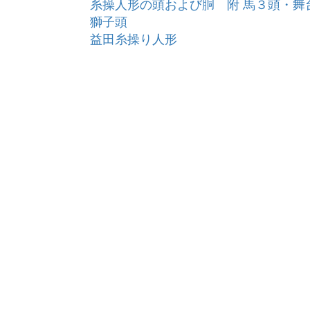
糸操人形の頭および胴 附 馬３頭・舞台
獅子頭
益田糸操り人形