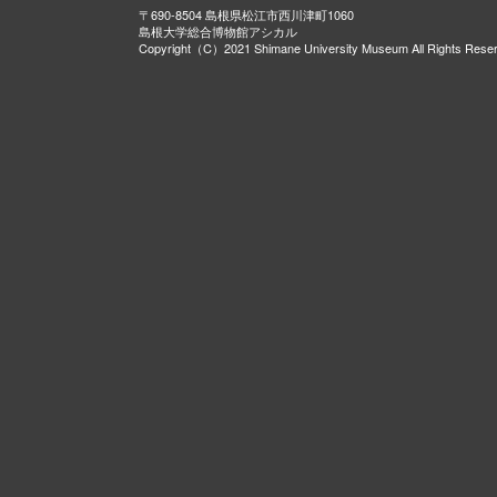
〒690-8504 島根県松江市西川津町1060
島根大学総合博物館アシカル
Copyright（C）2021 Shimane University Museum All Rights Rese