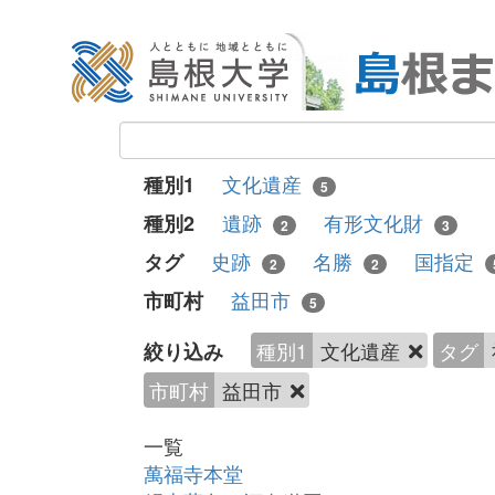
文化遺産
種別1
5
遺跡
有形文化財
種別2
2
3
史跡
名勝
国指定
タグ
2
2
益田市
市町村
5
種別1
文化遺産
タグ
絞り込み
市町村
益田市
一覧
萬福寺本堂