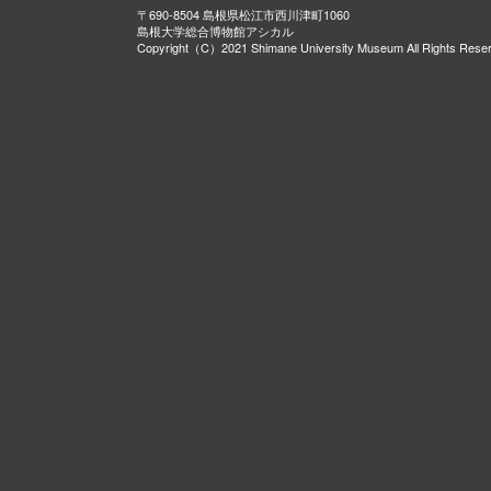
〒690-8504 島根県松江市西川津町1060
島根大学総合博物館アシカル
Copyright（C）2021 Shimane University Museum All Rights Rese