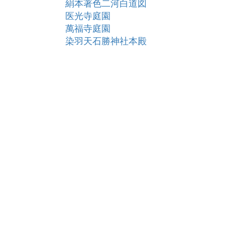
絹本著色二河白道図
医光寺庭園
萬福寺庭園
染羽天石勝神社本殿