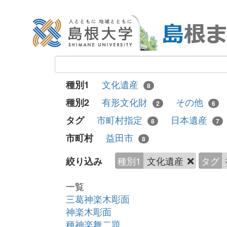
文化遺産
種別1
8
有形文化財
その他
種別2
2
6
市町村指定
日本遺産
タグ
8
7
益田市
市町村
8
種別1
文化遺産
タグ
絞り込み
一覧
三葛神楽木彫面
神楽木彫面
種神楽舞二題