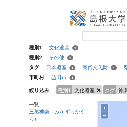
文化遺産
種別1
1
その他
種別2
1
日本遺産
民俗文化財
タグ
1
1
益田市
市町村
1
種別1
文化遺産
タグ
神
絞り込み
一覧
+
三葛神楽（みかずらかぐ
–
ら）