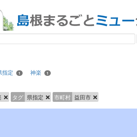
県指定
神楽
1
1
楽
タグ
県指定
市町村
益田市