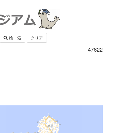
検 索
クリア
47622