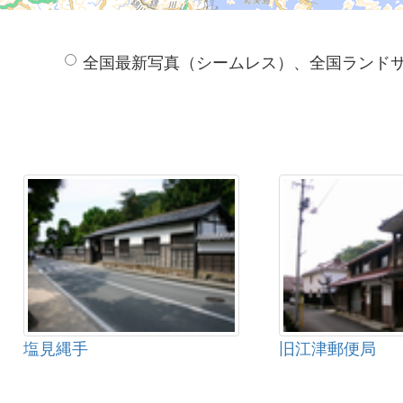
全国最新写真（シームレス）、全国ランド
塩見縄手
旧江津郵便局