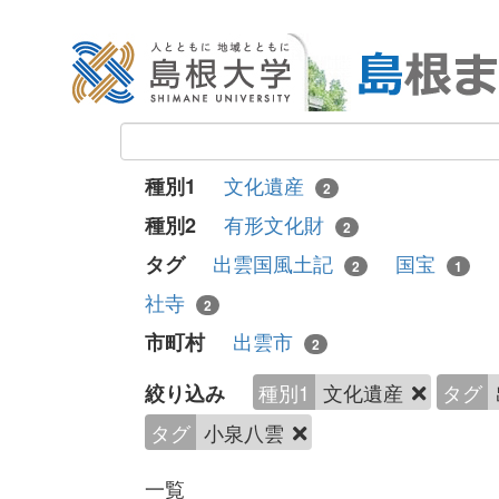
文化遺産
種別1
2
有形文化財
種別2
2
出雲国風土記
国宝
タグ
2
1
社寺
2
出雲市
市町村
2
種別1
文化遺産
タグ
絞り込み
タグ
小泉八雲
一覧