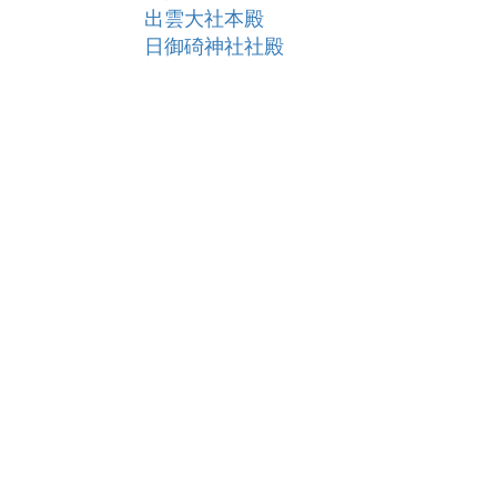
出雲大社本殿
日御碕神社社殿