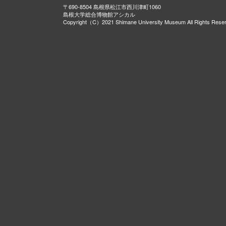
〒690-8504 島根県松江市西川津町1060
島根大学総合博物館アシカル
Copyright（C）2021 Shimane University Museum All Rights Rese