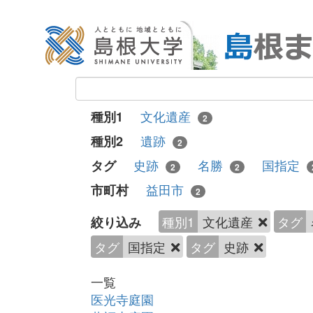
文化遺産
種別1
2
遺跡
種別2
2
史跡
名勝
国指定
タグ
2
2
益田市
市町村
2
種別1
文化遺産
タグ
絞り込み
タグ
国指定
タグ
史跡
一覧
医光寺庭園