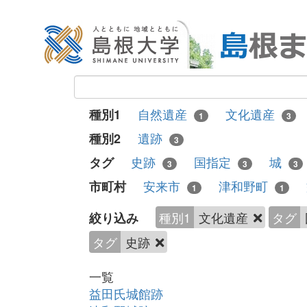
自然遺産
文化遺産
種別1
1
3
遺跡
種別2
3
史跡
国指定
城
タグ
3
3
3
安来市
津和野町
市町村
1
1
種別1
文化遺産
タグ
絞り込み
タグ
史跡
一覧
益田氏城館跡