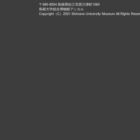
〒690-8504 島根県松江市西川津町1060
島根大学総合博物館アシカル
Copyright（C）2021 Shimane University Museum All Rights Rese