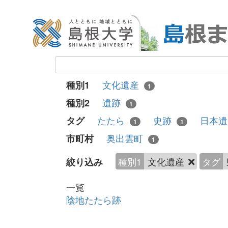
文化遺産
種別1
1
遺跡
種別2
1
たたら
史跡
日本
タグ
1
1
奥出雲町
市町村
1
種別1
文化遺産
タグ
絞り込み
一覧
陰地たたら跡