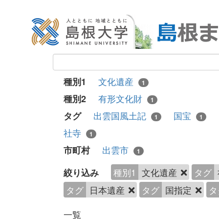
文化遺産
種別1
1
有形文化財
種別2
1
出雲国風土記
国宝
タグ
1
1
社寺
1
出雲市
市町村
1
種別1
文化遺産
タグ
絞り込み
タグ
日本遺産
タグ
国指定
タ
一覧