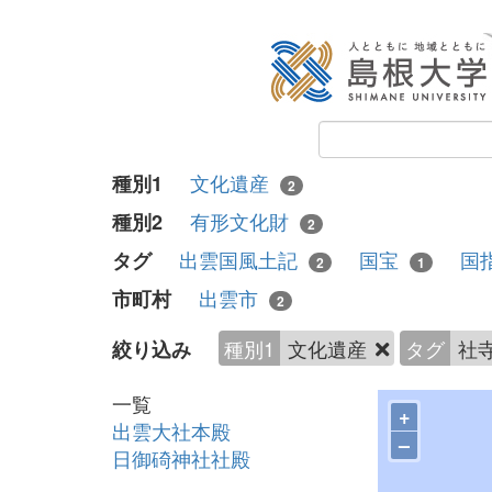
文化遺産
種別1
2
有形文化財
種別2
2
出雲国風土記
国宝
国
タグ
2
1
出雲市
市町村
2
種別1
文化遺産
タグ
社
絞り込み
一覧
+
出雲大社本殿
–
日御碕神社社殿