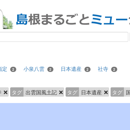
指定
小泉八雲
日本遺産
社寺
2
2
2
2
寺
タグ
出雲国風土記
タグ
日本遺産
タグ