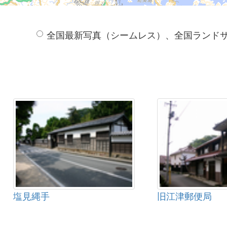
全国最新写真（シームレス）、全国ランド
塩見縄手
旧江津郵便局