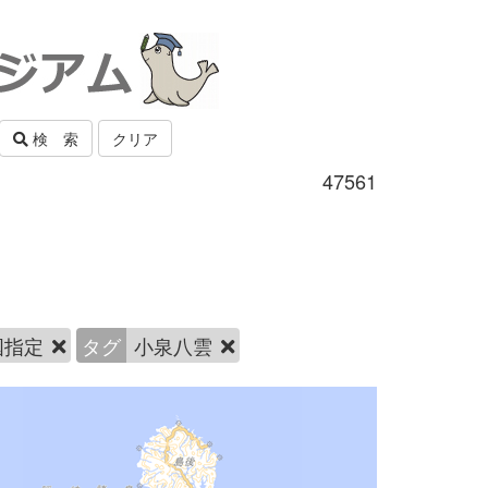
検 索
クリア
47561
国指定
タグ
小泉八雲