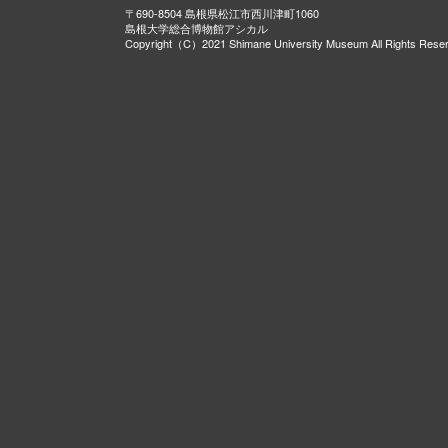
〒690-8504 島根県松江市西川津町1060
島根大学総合博物館アシカル
Copyright（C）2021 Shimane University Museum All Rights Rese