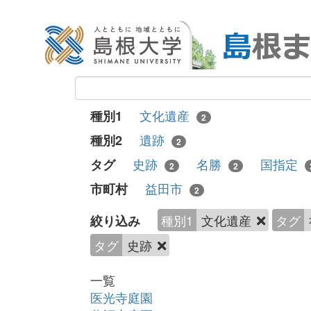
文化遺産
種別1
2
遺跡
種別2
2
史跡
名勝
国指定
タグ
2
2
益田市
市町村
2
種別1
文化遺産
タグ
絞り込み
タグ
史跡
一覧
医光寺庭園