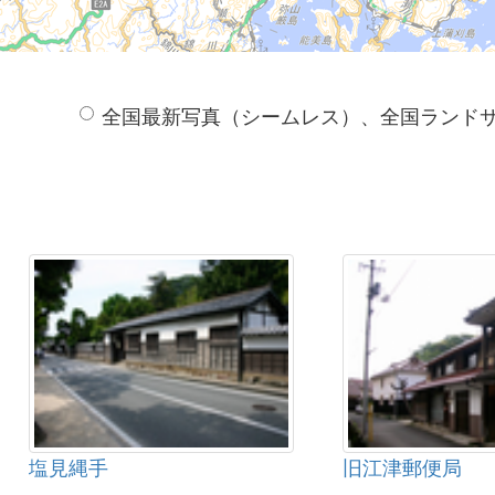
全国最新写真（シームレス）、全国ランド
塩見縄手
旧江津郵便局