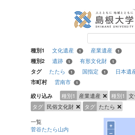
文化遺産
産業遺産
種別1
1
1
遺跡
有形文化財
種別2
1
1
たたら
国指定
日本遺
タグ
1
1
雲南市
市町村
1
種別1
産業遺産
種別1
文
絞り込み
タグ
民俗文化財
タグ
たたら
一覧
+
菅谷たたら山内
–