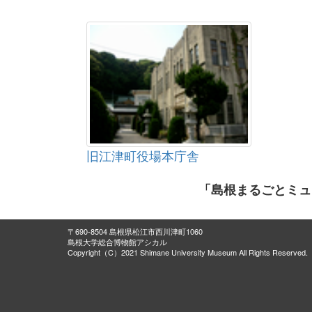
旧江津町役場本庁舎
「島根まるごとミュ
〒690-8504 島根県松江市西川津町1060
島根大学総合博物館アシカル
Copyright（C）2021 Shimane University Museum All Rights Reserved.