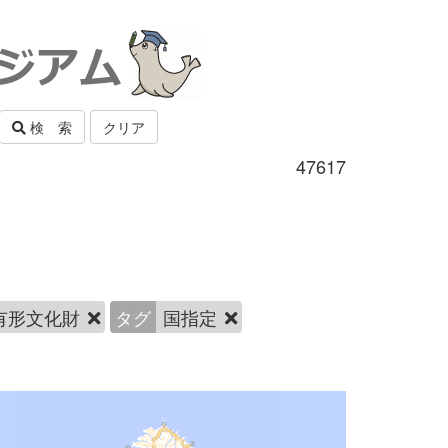
検 索
クリア
47617
有形文化財
タグ
国指定