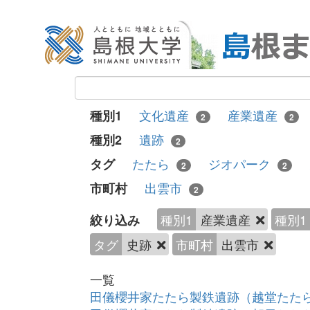
文化遺産
産業遺産
種別1
2
2
遺跡
種別2
2
たたら
ジオパーク
タグ
2
2
出雲市
市町村
2
種別1
産業遺産
種別1
絞り込み
タグ
史跡
市町村
出雲市
一覧
田儀櫻井家たたら製鉄遺跡（越堂たた