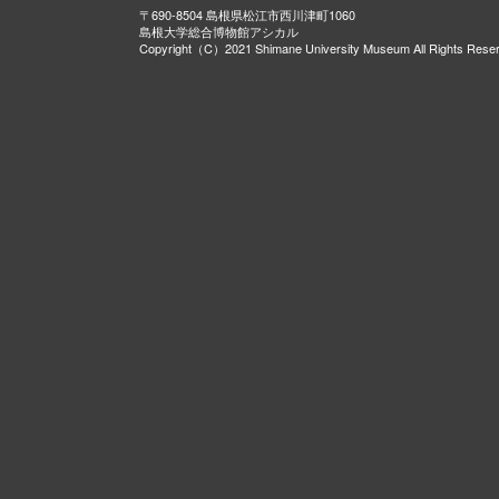
〒690-8504 島根県松江市西川津町1060
島根大学総合博物館アシカル
Copyright（C）2021 Shimane University Museum All Rights Rese