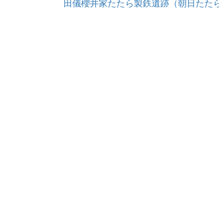
田儀櫻井家たたら製鉄遺跡（朝日たた