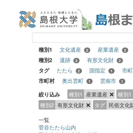
文化遺産
産業遺産
種別1
2
2
遺跡
有形文化財
種別2
2
2
たたら
国指定
市
タグ
2
1
奥出雲町
雲南市
市町村
1
1
種別1
産業遺産
種別1
絞り込み
種別2
有形文化財
タグ
民俗文化
一覧
菅谷たたら山内