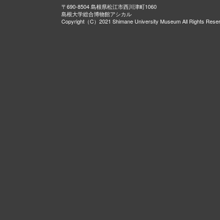
〒690-8504 島根県松江市西川津町1060
島根大学総合博物館アシカル
Copyright（C）2021 Shimane University Museum All Rights Rese