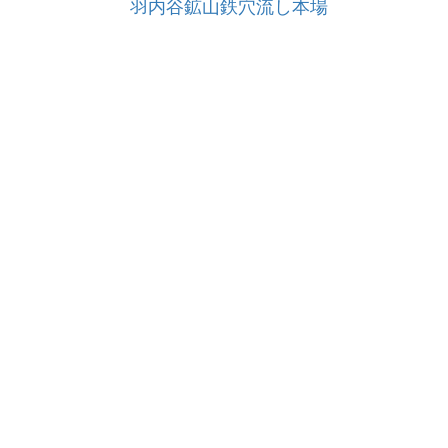
羽内谷鉱山鉄穴流し本場