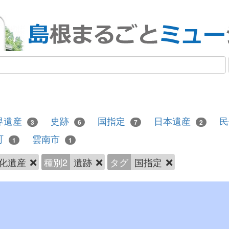
界遺産
史跡
国指定
日本遺産
民
3
6
7
2
町
雲南市
1
1
化遺産
種別2
遺跡
タグ
国指定