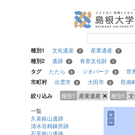
文化遺産
産業遺産
種別1
7
7
遺跡
有形文化財
種別2
7
1
たたら
ジオパーク
世
タグ
3
2
出雲市
大田市
邑南
市町村
2
3
種別1
産業遺産
種別1
文
絞り込み
一覧
+
久喜銀山遺跡
–
清水谷精錬所跡
石見銀山遺跡