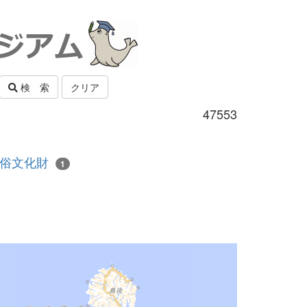
検 索
クリア
47553
俗文化財
1