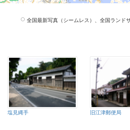
全国最新写真（シームレス）、全国ランド
塩見縄手
旧江津郵便局