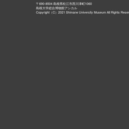
〒690-8504 島根県松江市西川津町1060
島根大学総合博物館アシカル
Copyright（C）2021 Shimane University Museum All Rights Rese