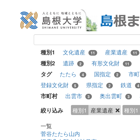
文化遺産
産業遺産
種別1
11
11
遺跡
有形文化財
種別2
2
11
たたら
国指定
市
タグ
4
2
登録文化財
県指定
鉄道
5
2
4
出雲市
奥出雲町
市町村
3
3
種別1
産業遺産
種別1
絞り込み
一覧
菅谷たたら山内