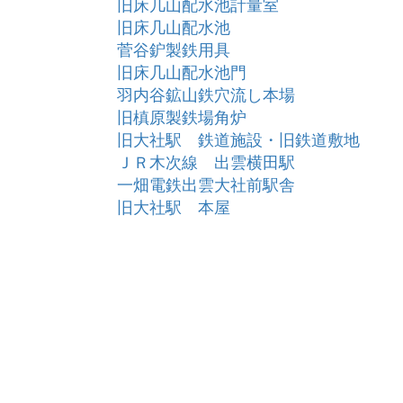
旧床几山配水池計量室
旧床几山配水池
菅谷鈩製鉄用具
旧床几山配水池門
羽内谷鉱山鉄穴流し本場
旧槙原製鉄場角炉
旧大社駅 鉄道施設・旧鉄道敷地
ＪＲ木次線 出雲横田駅
一畑電鉄出雲大社前駅舎
旧大社駅 本屋