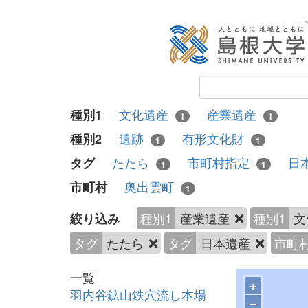
文化遺産
産業遺産
種別1
1
1
遺跡
有形文化財
種別2
1
1
たたら
市町村指定
日
タグ
1
1
奥出雲町
市町村
1
種別1
産業遺産
種別1
文
絞り込み
タグ
たたら
タグ
日本遺産
市町
一覧
+
羽内谷鉱山鉄穴流し本場
–