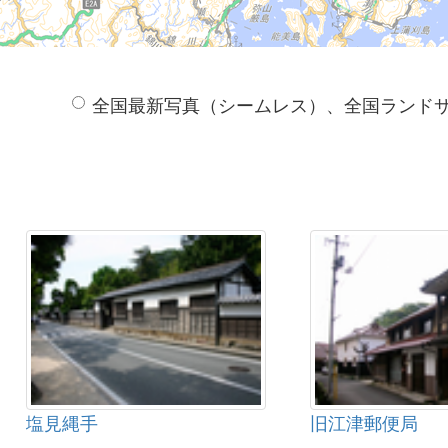
全国最新写真（シームレス）、全国ランド
塩見縄手
旧江津郵便局