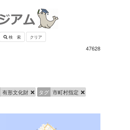
検 索
クリア
47628
有形文化財
タグ
市町村指定