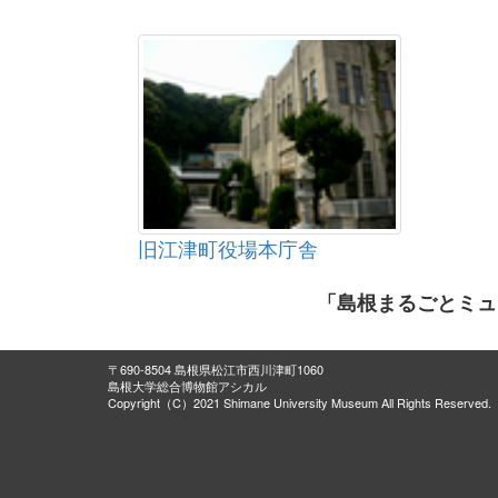
旧江津町役場本庁舎
「島根まるごとミュ
〒690-8504 島根県松江市西川津町1060
島根大学総合博物館アシカル
Copyright（C）2021 Shimane University Museum All Rights Reserved.