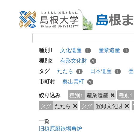
文化遺産
産業遺産
種別1
1
1
有形文化財
種別2
1
たたら
日本遺産
登
タグ
1
1
奥出雲町
市町村
1
種別1
産業遺産
種別1
絞り込み
タグ
たたら
タグ
登録文化財
一覧
旧槙原製鉄場角炉