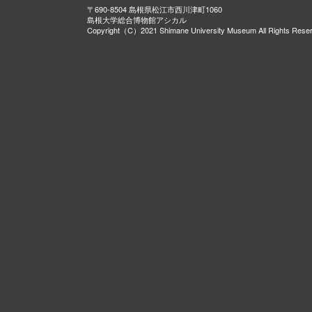
〒690-8504 島根県松江市西川津町1060
島根大学総合博物館アシカル
Copyright（C）2021 Shimane University Museum All Rights Rese