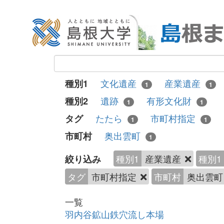
文化遺産
産業遺産
種別1
1
1
遺跡
有形文化財
種別2
1
1
たたら
市町村指定
タグ
1
1
奥出雲町
市町村
1
種別1
産業遺産
種別1
絞り込み
タグ
市町村指定
市町村
奥出雲
一覧
羽内谷鉱山鉄穴流し本場