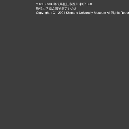
〒690-8504 島根県松江市西川津町1060
島根大学総合博物館アシカル
Copyright（C）2021 Shimane University Museum All Rights Rese