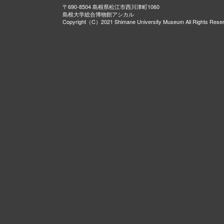
〒690-8504 島根県松江市西川津町1060
島根大学総合博物館アシカル
Copyright（C）2021 Shimane University Museum All Rights Rese