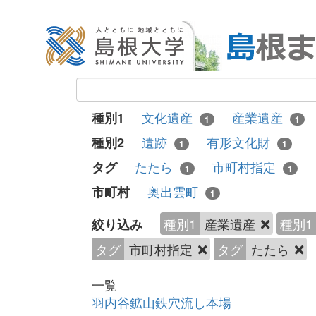
文化遺産
産業遺産
種別1
1
1
遺跡
有形文化財
種別2
1
1
たたら
市町村指定
タグ
1
1
奥出雲町
市町村
1
種別1
産業遺産
種別1
絞り込み
タグ
市町村指定
タグ
たたら
一覧
羽内谷鉱山鉄穴流し本場