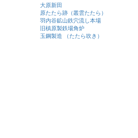
大原新田
原たたら跡（叢雲たたら）
羽内谷鉱山鉄穴流し本場
旧槙原製鉄場角炉
玉鋼製造 （たたら吹き）