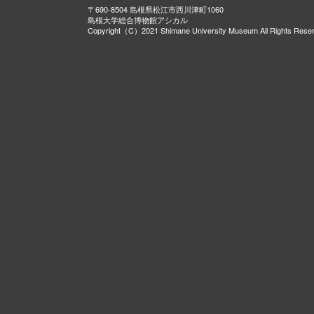
〒690-8504 島根県松江市西川津町1060
島根大学総合博物館アシカル
Copyright（C）2021 Shimane University Museum All Rights Rese