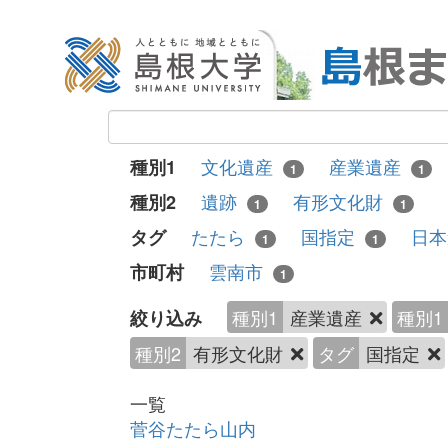
文化遺産
産業遺産
種別1
1
1
遺跡
有形文化財
種別2
1
1
たたら
国指定
日
タグ
1
1
雲南市
市町村
1
種別1
産業遺産
種別1
絞り込み
種別2
有形文化財
タグ
国指定
一覧
菅谷たたら山内