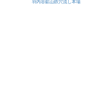
羽内谷鉱山鉄穴流し本場