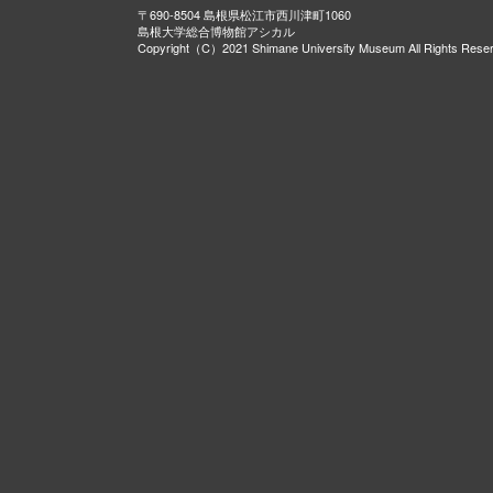
〒690-8504 島根県松江市西川津町1060
島根大学総合博物館アシカル
Copyright（C）2021 Shimane University Museum All Rights Rese