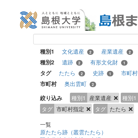
文化遺産
産業遺産
種別1
2
2
遺跡
有形文化財
種別2
2
1
たたら
史跡
市町
タグ
2
1
奥出雲町
市町村
2
種別1
産業遺産
種別1
絞り込み
タグ
市町村指定
タグ
たたら
一覧
原たたら跡（叢雲たたら）