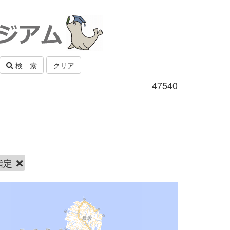
検 索
クリア
47540
指定