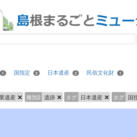
国指定
日本遺産
民俗文化財
1
2
2
1
業遺産
種別2
遺跡
タグ
日本遺産
タグ
国