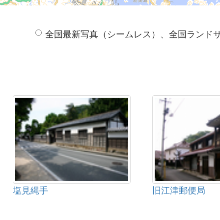
全国最新写真（シームレス）、全国ランド
塩見縄手
旧江津郵便局