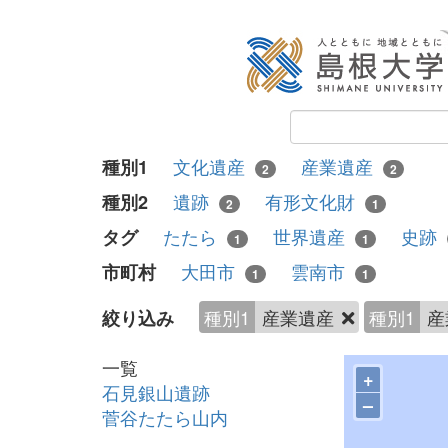
文化遺産
産業遺産
種別1
2
2
遺跡
有形文化財
種別2
2
1
たたら
世界遺産
史跡
タグ
1
1
大田市
雲南市
市町村
1
1
種別1
産業遺産
種別1
産
絞り込み
一覧
+
石見銀山遺跡
–
菅谷たたら山内