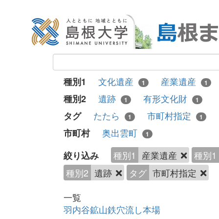
文化遺産
産業遺産
種別1
1
1
遺跡
有形文化財
種別2
1
1
たたら
市町村指定
タグ
1
1
奥出雲町
市町村
1
種別1
産業遺産
種別1
絞り込み
種別2
遺跡
タグ
市町村指定
一覧
羽内谷鉱山鉄穴流し本場