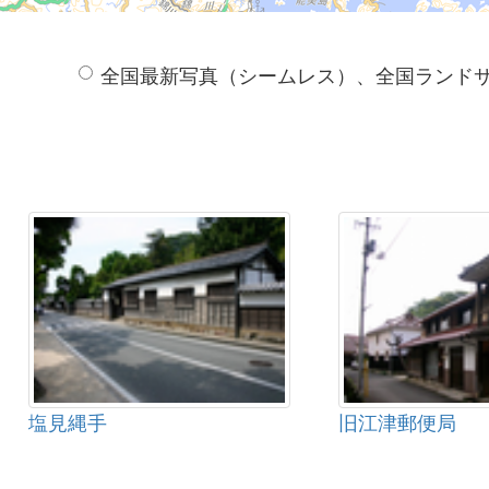
全国最新写真（シームレス）、全国ランド
塩見縄手
旧江津郵便局