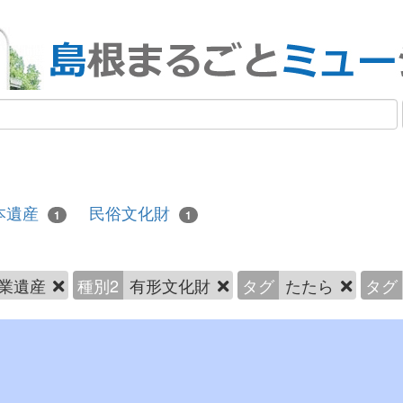
本遺産
民俗文化財
1
1
業遺産
種別2
有形文化財
タグ
たたら
タグ