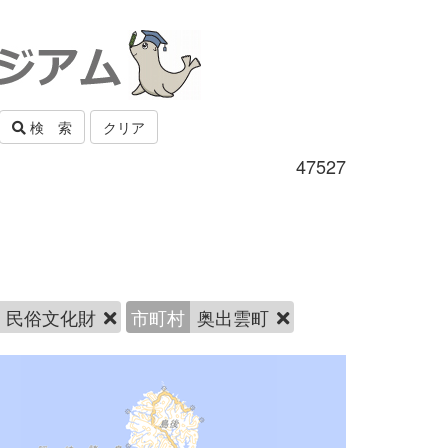
検 索
クリア
47527
民俗文化財
市町村
奥出雲町