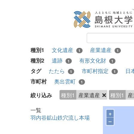
文化遺産
産業遺産
種別1
1
1
遺跡
有形文化財
種別2
1
1
たたら
市町村指定
日
タグ
1
1
奥出雲町
市町村
1
種別1
産業遺産
種別1
産
絞り込み
一覧
+
羽内谷鉱山鉄穴流し本場
–