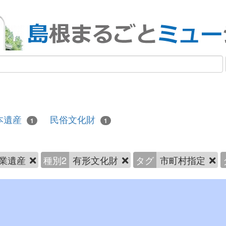
本遺産
民俗文化財
1
1
業遺産
種別2
有形文化財
タグ
市町村指定