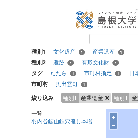
文化遺産
産業遺産
種別1
1
1
遺跡
有形文化財
種別2
1
1
たたら
市町村指定
日
タグ
1
1
奥出雲町
市町村
1
種別1
産業遺産
種別1
産
絞り込み
一覧
+
羽内谷鉱山鉄穴流し本場
–