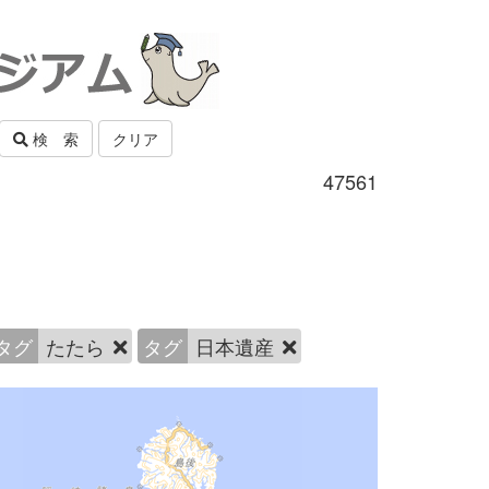
検 索
クリア
47561
タグ
たたら
タグ
日本遺産