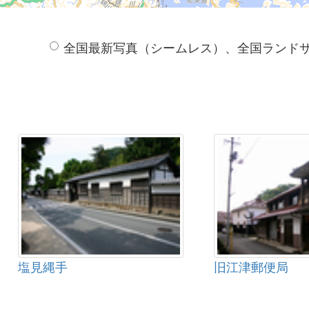
全国最新写真（シームレス）、全国ランド
塩見縄手
旧江津郵便局