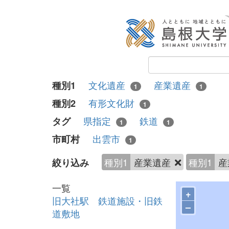
文化遺産
産業遺産
種別1
1
1
有形文化財
種別2
1
県指定
鉄道
タグ
1
1
出雲市
市町村
1
種別1
産業遺産
種別1
産
絞り込み
一覧
+
旧大社駅 鉄道施設・旧鉄
–
道敷地