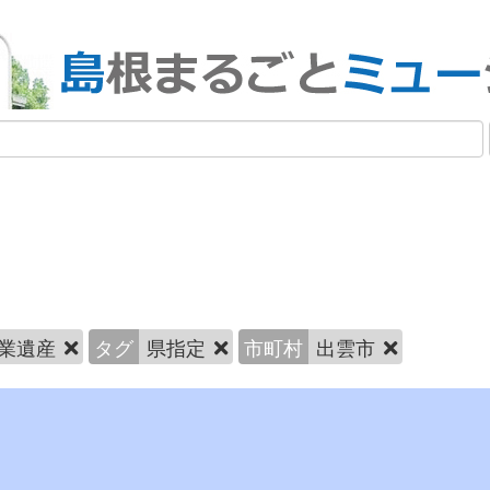
業遺産
タグ
県指定
市町村
出雲市