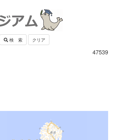
検 索
クリア
47539