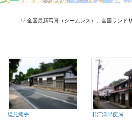
全国最新写真（シームレス）、全国ランド
塩見縄手
旧江津郵便局