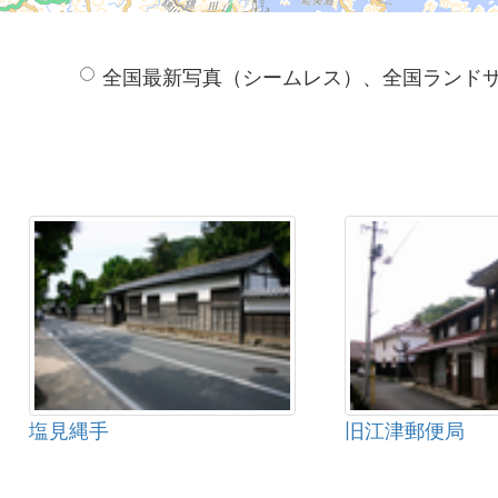
全国最新写真（シームレス）、全国ランド
塩見縄手
旧江津郵便局