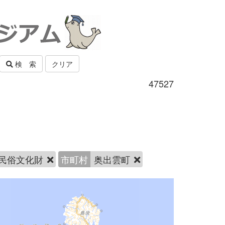
検 索
クリア
47527
民俗文化財
市町村
奥出雲町