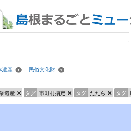
本遺産
民俗文化財
1
1
業遺産
タグ
市町村指定
タグ
たたら
タグ