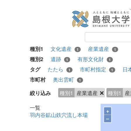
文化遺産
産業遺産
種別1
1
1
遺跡
有形文化財
種別2
1
1
たたら
市町村指定
日
タグ
1
1
奥出雲町
市町村
1
種別1
産業遺産
種別1
産
絞り込み
一覧
+
羽内谷鉱山鉄穴流し本場
–