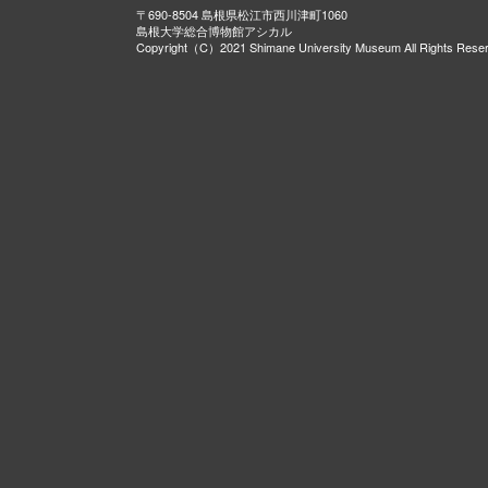
〒690-8504 島根県松江市西川津町1060
島根大学総合博物館アシカル
Copyright（C）2021 Shimane University Museum All Rights Rese