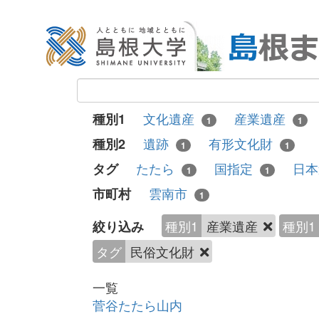
文化遺産
産業遺産
種別1
1
1
遺跡
有形文化財
種別2
1
1
たたら
国指定
日
タグ
1
1
雲南市
市町村
1
種別1
産業遺産
種別1
絞り込み
タグ
民俗文化財
一覧
菅谷たたら山内