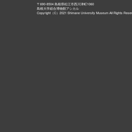
〒690-8504 島根県松江市西川津町1060
島根大学総合博物館アシカル
Copyright（C）2021 Shimane University Museum All Rights Rese