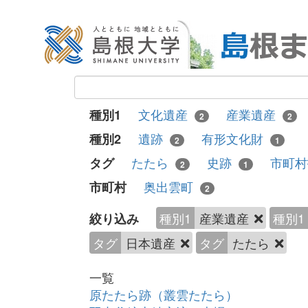
文化遺産
産業遺産
種別1
2
2
遺跡
有形文化財
種別2
2
1
たたら
史跡
市町
タグ
2
1
奥出雲町
市町村
2
種別1
産業遺産
種別1
絞り込み
タグ
日本遺産
タグ
たたら
一覧
原たたら跡（叢雲たたら）