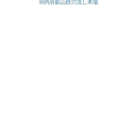
羽内谷鉱山鉄穴流し本場