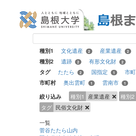
文化遺産
産業遺産
種別1
2
2
遺跡
有形文化財
種別2
2
2
たたら
国指定
市
タグ
2
1
奥出雲町
雲南市
市町村
1
1
種別1
産業遺産
種別2
絞り込み
タグ
民俗文化財
一覧
菅谷たたら山内