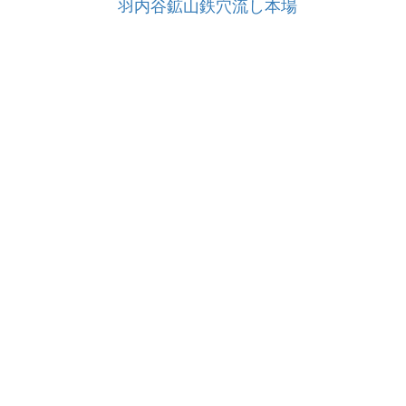
羽内谷鉱山鉄穴流し本場