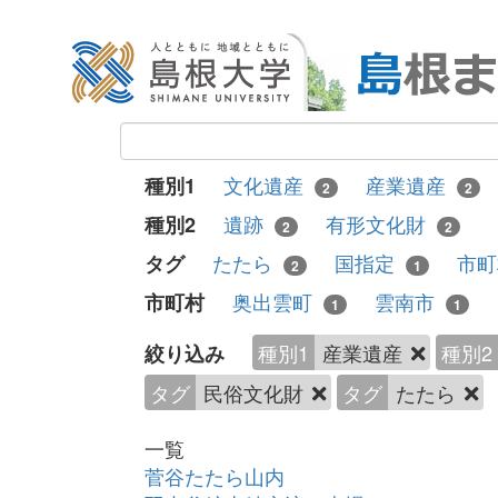
文化遺産
産業遺産
種別1
2
2
遺跡
有形文化財
種別2
2
2
たたら
国指定
市
タグ
2
1
奥出雲町
雲南市
市町村
1
1
種別1
産業遺産
種別2
絞り込み
タグ
民俗文化財
タグ
たたら
一覧
菅谷たたら山内