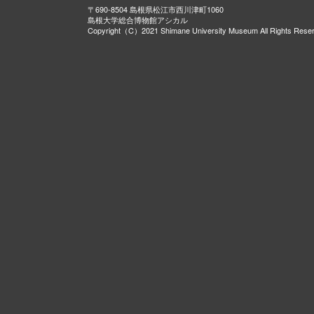
〒690-8504 島根県松江市西川津町1060
島根大学総合博物館アシカル
Copyright（C）2021 Shimane University Museum All Rights Rese