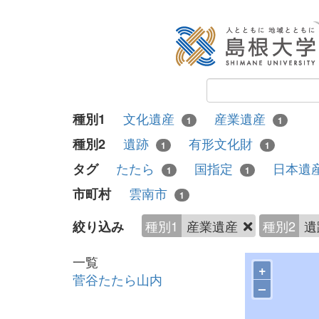
文化遺産
産業遺産
種別1
1
1
遺跡
有形文化財
種別2
1
1
たたら
国指定
日本遺
タグ
1
1
雲南市
市町村
1
種別1
産業遺産
種別2
遺
絞り込み
一覧
+
菅谷たたら山内
–