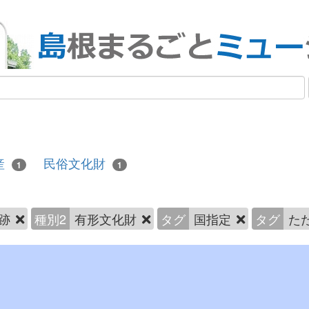
産
民俗文化財
1
1
跡
種別2
有形文化財
タグ
国指定
タグ
た