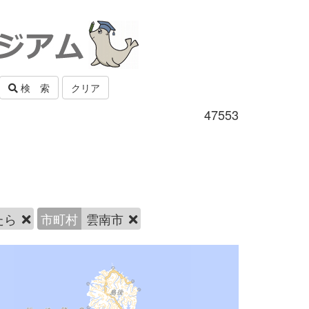
検 索
クリア
47553
たら
市町村
雲南市