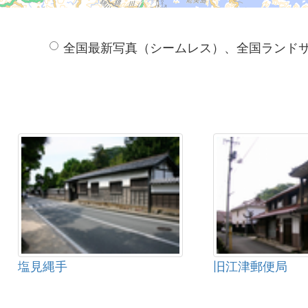
全国最新写真（シームレス）、全国ランド
塩見縄手
旧江津郵便局