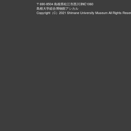
〒690-8504 島根県松江市西川津町1060
島根大学総合博物館アシカル
Copyright（C）2021 Shimane University Museum All Rights Rese