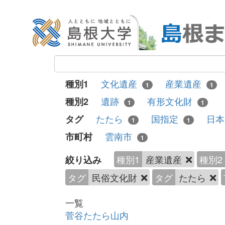
文化遺産
産業遺産
種別1
1
1
遺跡
有形文化財
種別2
1
1
たたら
国指定
日
タグ
1
1
雲南市
市町村
1
種別1
産業遺産
種別2
絞り込み
タグ
民俗文化財
タグ
たたら
一覧
菅谷たたら山内