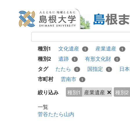
文化遺産
産業遺産
種別1
1
1
遺跡
有形文化財
種別2
1
1
たたら
国指定
日
タグ
1
1
雲南市
市町村
1
種別1
産業遺産
種別2
絞り込み
一覧
菅谷たたら山内