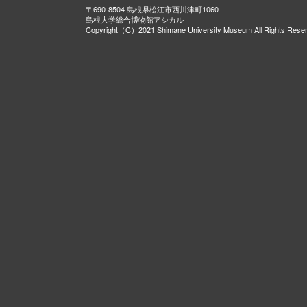
〒690-8504 島根県松江市西川津町1060
島根大学総合博物館アシカル
Copyright（C）2021 Shimane University Museum All Rights Rese