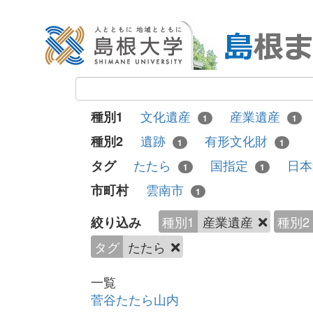
文化遺産
産業遺産
種別1
1
1
遺跡
有形文化財
種別2
1
1
たたら
国指定
日
タグ
1
1
雲南市
市町村
1
種別1
産業遺産
種別2
絞り込み
タグ
たたら
一覧
菅谷たたら山内